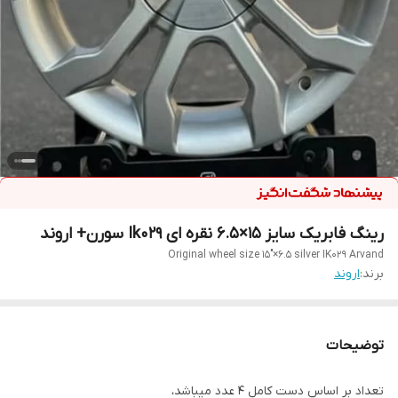
رینگ فابریک سایز ۱۵×۶.۵ نقره ای Ik029 سورن+ اروند
Original wheel size 15"×6.5 silver IK029 Arvand
برند:
اروند
توضیحات
تعداد بر اساس دست کامل ۴ عدد میباشد،