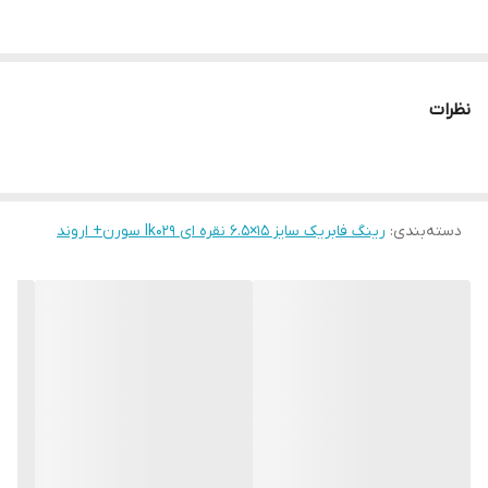
نظرات
دسته‌بندی
:
رینگ فابریک سایز ۱۵×۶.۵ نقره ای Ik029 سورن+ اروند