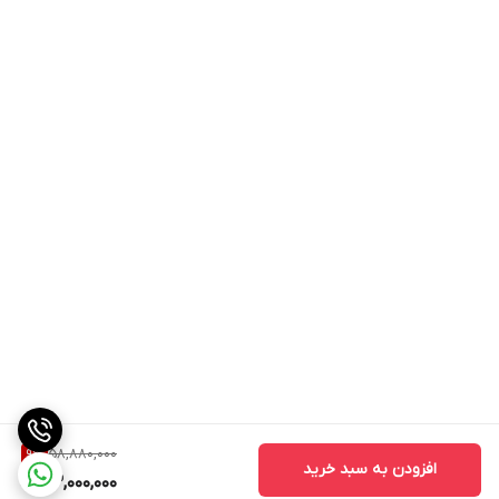
58,880,000
9
%
افزودن به سبد خرید
53,000,000