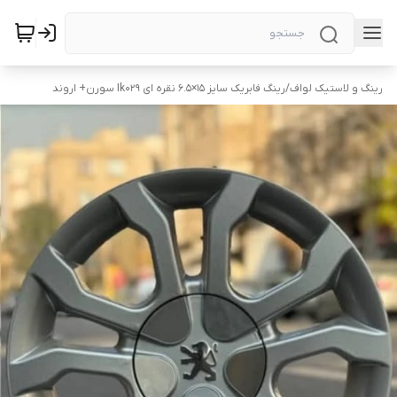
رینگ و لاستیک لواف
/
رینگ فابریک سایز ۱۵×۶.۵ نقره ای Ik029 سورن+ اروند