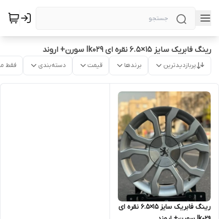
رینگ فابریک سایز ۱۵×۶.۵ نقره ای Ik029 سورن+ اروند
پربازدیدترین
برندها
قیمت
دسته‌بندی
فقط م
رینگ فابریک سایز ۱۵×۶.۵ نقره ای
Ik029 سورن+ اروند