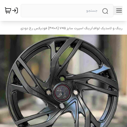
رینگ و لاستیک لواف
/
رینگ اسپرت سایز ۱۵×۷ (۱۰۸×۴) فونیکس رخ دودی