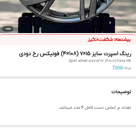
رینگ اسپرت سایز ۱۵×۷ (۱۰۸×۴) فونیکس رخ دودی
Sport wheel size 15"×7 (4×108) fonix HB
برند:
Fonix
توضیحات
تعداد بر اساس دست کامل ۴ عدد میباشد،