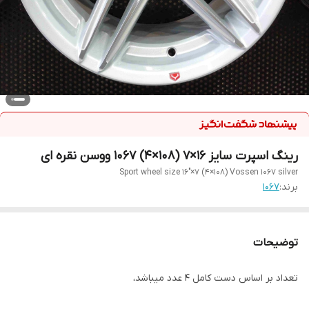
رینگ اسپرت سایز ۱۶×۷ (۱۰۸×۴) ۱۰۶۷ ووسن نقره ای
Sport wheel size 16"×7 (4×108) Vossen 1067 silver
برند:
1067
توضیحات
تعداد بر اساس دست کامل ۴ عدد میباشد،