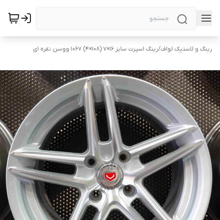
رینگ و لاستیک لواف
/
رینگ اسپرت سایز ۱۶×۷ (۱۰۸×۴) ۱۰۶۷ ووسن نقره ای