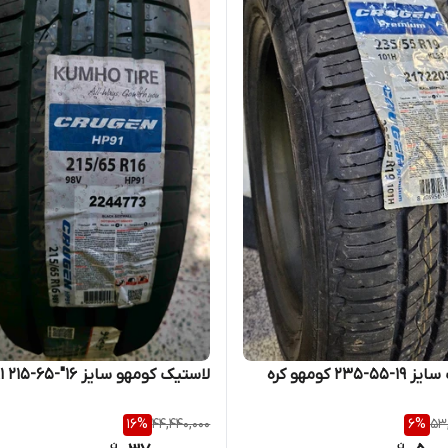
لاستیک سایز ۱۹-۵۵-۲۳۵ کومهو کره
لاستیک کومهو سایز 16"-65-215 HP91
16
%
44,440,000
6
%
53