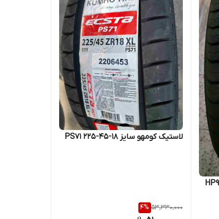
لاستیک کومهو سایز ۱۸-۴۵-۲۲۵ PS71
4
%
53,330,000