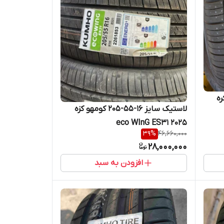
205,55,16 kumho کره
لاستیک سایز ۱۶-۵۵-۲۰۵ کومهو کزه
۲۰۲۵ eco WInG ES31
39
%
46,660,000
28,000,000
افزودن به سبد