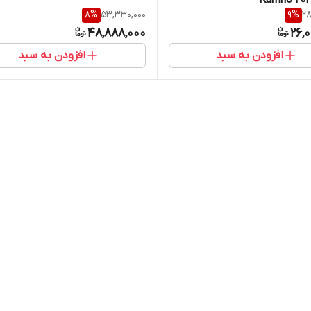
8
%
53,330,000
9
%
28
48,888,000
26,
افزودن به سبد
افزودن به سبد