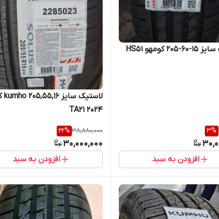
-۲۰۵ کومهو HS51
لاستیک سایز 
۲۰۲۴ TA21
22
%
38,880,000
3
%
30,000,000
30,0
افزودن به سبد
افزودن به سبد