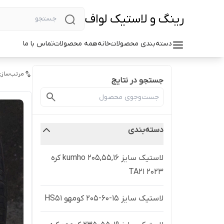
رینگ و لاستیک لواف
دسته‌بندی محصولات
خانه
همه محصولات
تماس با ما
مرتب‌سازی
جستجو در نتایج
دسته‌بندی
لاستيک سایز 205,55,16 kumho کره
۲۰۲۳ TA21
لاستیک سایز ۱۵-۶۰-۲۰۵ کومهو HS51