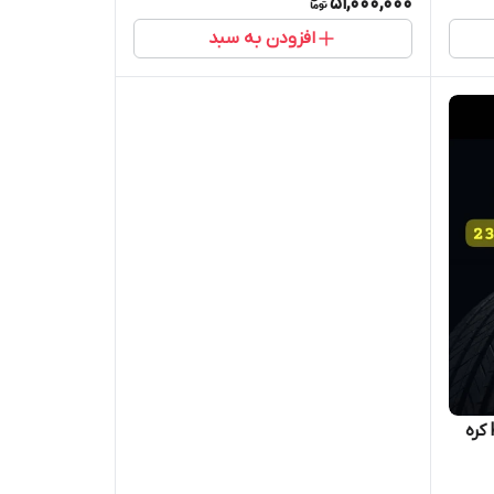
51,000,000
افزودن به سبد
لاستیک سایز 18-55-235 kumho کره