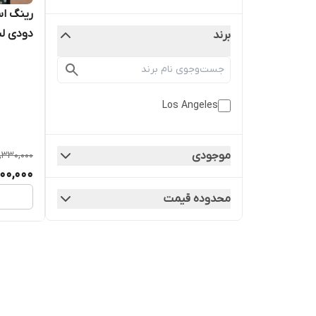
دودی ل
برند
Los Angeles
موجودی
,330,000
00,000
محدوده قیمت