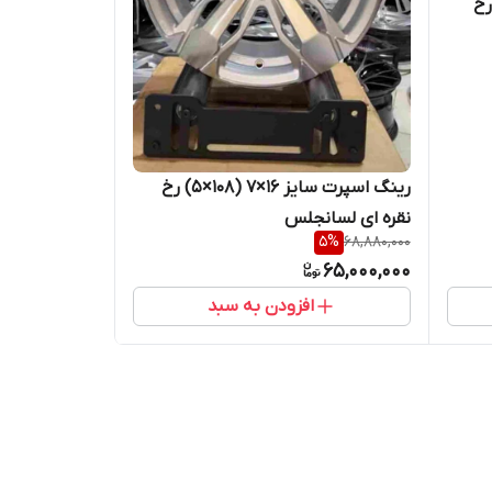
ایز ۱۶×۷ (۱۰۸×۴) رخ
رینگ اسپرت سایز ۱۶×۷ (۱۰۸×۵) رخ
نقره ای لسانجلس
5
%
68,880,000
65,000,000
افزودن به سبد