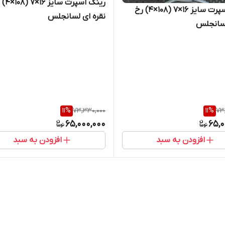
رینگ اسپرت س
رینگ اسپرت سایز ۱۶×۷ (۱۰۸×۴) رخ
نقره ای لسانجلس
سانجلس
11
%
73,330,000
11
%
73
65,000,000
65,0
افزودن به سبد
افزودن به سبد