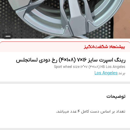
رینگ اسپرت سایز ۱۶×۷ (۱۰۸×۴) رخ دودی لسانجلس
Sport wheel size 16"×7 (4×108) HB Los Angeles
برند:
Los Angeles
توضیحات
تعداد بر اساس دست کامل ۴ عدد میباشد،