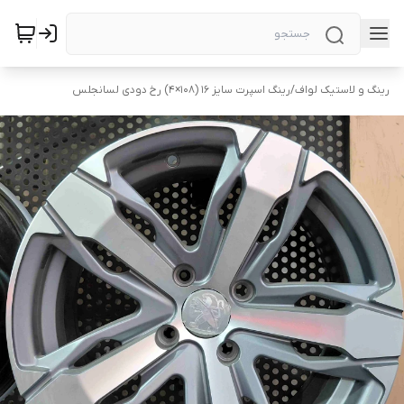
رینگ و لاستیک لواف
/
رینگ اسپرت سایز ۱۶ (۱۰۸×۴) رخ دودی لسانجلس