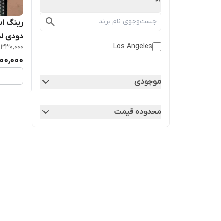
دودی ل
Los Angeles
,330,000
00,000
موجودی
محدوده قیمت