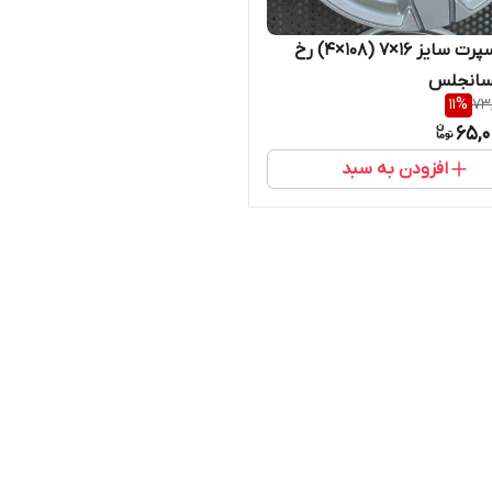
رینگ اسپرت سایز ۱۶×۷ (۱۰۸×۴) رخ
سانجلس
11
%
73
65,0
افزودن به سبد