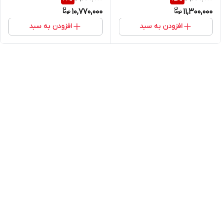
۰۵۹(تیبا،ساینا)
10,770,000
11,300,000
افزودن به سبد
افزودن به سبد