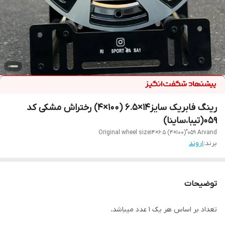
رینگ فابریک سایز۱۴×۶.۵ (۱۰۰×۴) رختراش مشکی کد
۰۵۹(تیبا،ساینا)
Original wheel size14×6.5 (4×100)"059 Arvand
برند:
اروند
توضیحات
تعداد بر اساس هر یک ۱ عدد میباشد،