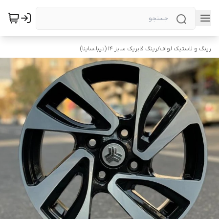
رینگ و لاستیک لواف
/
رینگ فابریک سایز ۱۴ (تیبا،ساینا)