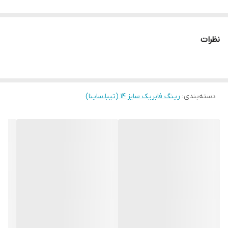
نظرات
دسته‌بندی
:
رینگ فابریک سایز ۱۴ (تیبا،ساینا)